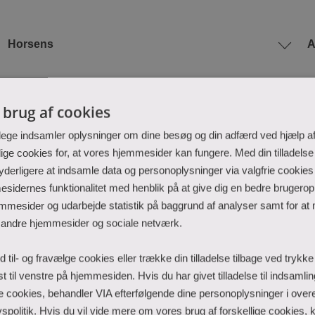
Horsens
A
l brug af cookies
lege indsamler oplysninger om dine besøg og din adfærd ved hjælp af
e cookies for, at vores hjemmesider kan fungere. Med din tilladelse
 yderligere at indsamle data og personoplysninger via valgfrie cookies 
 inkl. overgangsordning optag 2023
sidernes funktionalitet med henblik på at give dig en bedre brugeropl
mmesider og udarbejde statistik på baggrund af analyser samt for at 
 andre hjemmesider og sociale netværk.
ngsordning optag 2021
id til- og fravælge cookies eller trække din tilladelse tilbage ved trykk
rst til venstre på hjemmesiden. Hvis du har givet tilladelse til indsamli
020
rie cookies, behandler VIA efterfølgende dine personoplysninger i ov
spolitik. Hvis du vil vide mere om vores brug af forskellige cookies, kl