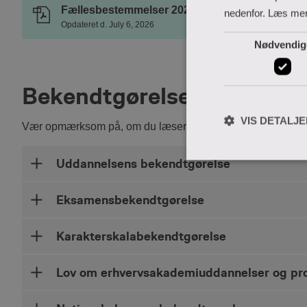
Fællesbestemmelser 2026, Ingeniøruddannelse
nedenfor.
Læs me
Opdateret d. July 6, 2026
Nødvendig
Bekendtgørelser og love
VIS DETALJ
Vær opmærksom på, om du læser i den gældende lov eller
Uddannelsens bekendtgørelse
Eksamensbekendtgørelse
Karakterskalabekendtgørelse
Lov om erhvervsakademiuddannelser og pro