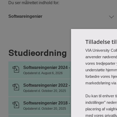
Du ser målrettet indhold for:
Softwareingeniør
Tilladelse ti
Studieordning
VIA University Col
anvender nødvendig
vores tredjeparter
Softwareingeniør 2024 - optag 2024 og senere,
understøtte hjemme
Opdateret d. August 6, 2026
forbedre vores hje
markedsføring via
Softwareingeniør 2022 - optag 2022 og overga
Opdateret d. October 20, 2025
Du kan til enhver t
indstillinger” nede
Softwareingeniør 2018 - optag 2018, 2019 og 2
placering af valgf
Opdateret d. October 20, 2025
med vores privatliv