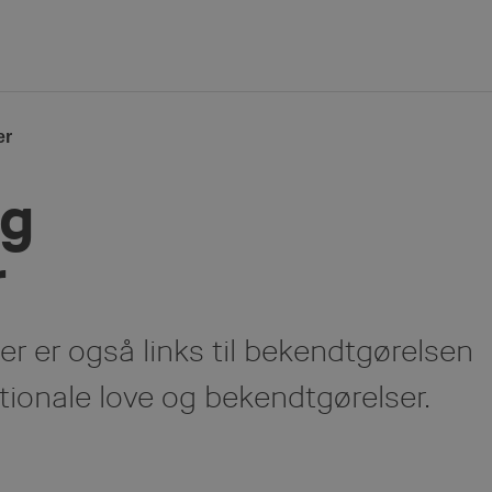
er
og
r
er er også links til bekendtgørelsen
tionale love og bekendtgørelser.