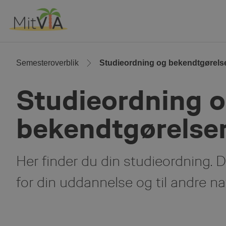
Skip
to
Main
Content
Semesteroverblik
Studieordning og bekendtgørels
Studieordning 
bekendtgørelse
Her finder du din studieordning. D
for din uddannelse og til andre na