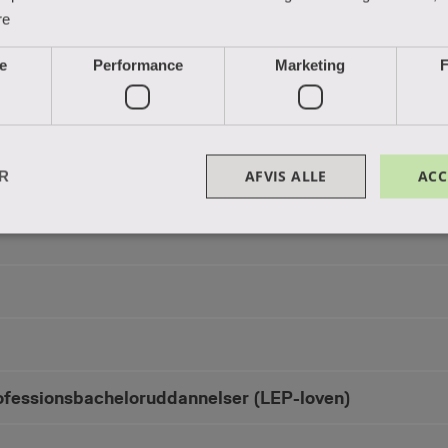
r og Produktionsteknolog
re
e
Performance
Marketing
F
AFVIS ALLE
ACC
ER
 bekendtgørelse.
fessionsbacheloruddannelser (LEP-loven)