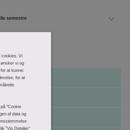
lle semestre
 cookies. Vi
 ønsker vi og
for at kunne:
evelse, for at
målrette
e på ”Cookie
ngen af data og
erensstemmelse
ik "Vis Detaljer"