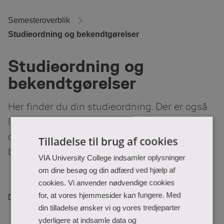
Skip
to
Main
Content
Semesteroverblik
Studieordning og bekendtgørelser
Studieordning og
bekendtgørelser
Her finder du din studieordning. Der er også
links til bekendtgørelsen for din uddannelse
og til andre nationale love og
Tilladelse til brug af cookies
bekendtgørelser.
VIA University College indsamler oplysninger
om dine besøg og din adfærd ved hjælp af
cookies. Vi anvender nødvendige cookies
for, at vores hjemmesider kan fungere. Med
Du ser målrettet indhold for:
din tilladelse ønsker vi og vores tredjeparter
yderligere at indsamle data og