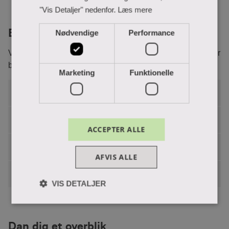
"Vis Detaljer" nedenfor.
Læs mere
Bekendtgørelser og love
Nødvendige
Performance
Vær opmærksom på, om du læser i den gældende lov eller
bekendtgørelse.
Marketing
Funktionelle
Uddannelsens bekendtgørelse
Eksamensbekendtgørelse
ACCEPTER ALLE
Karakterskalabekendtgørelse
AFVIS ALLE
Nationale love og bekendtgørelser
VIS DETALJER
Dan dig et overblik