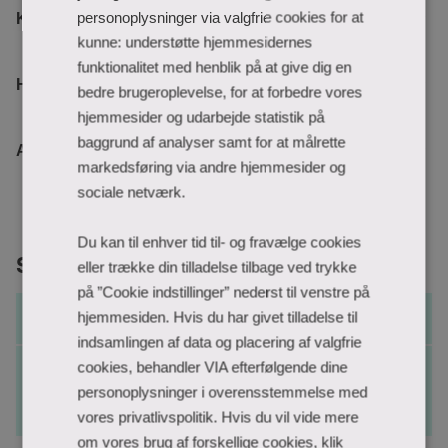
personoplysninger via valgfrie cookies for at
Kort- og landmålingstekniker
kunne: understøtte hjemmesidernes
funktionalitet med henblik på at give dig en
Horsens
bedre brugeroplevelse, for at forbedre vores
hjemmesider og udarbejde statistik på
baggrund af analyser samt for at målrette
Alle semestre
markedsføring via andre hjemmesider og
sociale netværk.
Du kan til enhver tid til- og fravælge cookies
Studieordning
eller trække din tilladelse tilbage ved trykke
på ”Cookie indstillinger” nederst til venstre på
Tidligere studieordninger
hjemmesiden. Hvis du har givet tilladelse til
indsamlingen af data og placering af valgfrie
cookies, behandler VIA efterfølgende dine
Kort- og landmålingstekniker,
personoplysninger i overensstemmelse med
Studieordning Jan 2026
Opdateret d. January 26, 2026
vores privatlivspolitik. Hvis du vil vide mere
om vores brug af forskellige cookies, klik