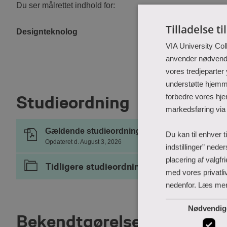
Du ser målrettet indhold for:
Tilladelse ti
Designteknolog
VIA University Col
anvender nødvendig
vores tredjeparter
understøtte hjemme
forbedre vores hje
Studieordning
markedsføring via
Gældende studieordning
Du kan til enhver t
Opdateret d. August 3, 2026
indstillinger” nede
placering af valgf
Tidligere studieordning
med vores privatliv
nedenfor.
Læs me
Nødvendig
Bekendtgørelser og love