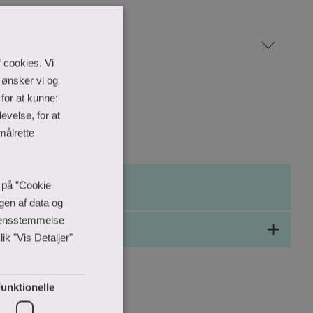
lle semestre
 cookies. Vi
 ønsker vi og
for at kunne:
evelse, for at
målrette
e på ”Cookie
ngen af data og
erensstemmelse
ik "Vis Detaljer"
unktionelle