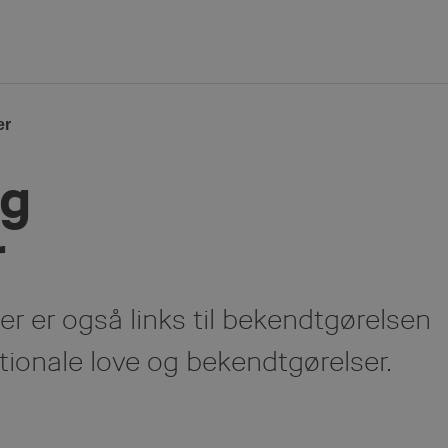
er
og
r
er er også links til bekendtgørelsen
tionale love og bekendtgørelser.