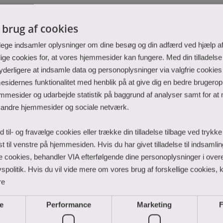
l brug af cookies
Herning
A
lege indsamler oplysninger om dine besøg og din adfærd ved hjælp af
e cookies for, at vores hjemmesider kan fungere. Med din tilladelse
 yderligere at indsamle data og personoplysninger via valgfrie cookies 
sidernes funktionalitet med henblik på at give dig en bedre brugeropl
mmesider og udarbejde statistik på baggrund af analyser samt for at 
 andre hjemmesider og sociale netværk.
id til- og fravælge cookies eller trække din tilladelse tilbage ved trykk
rst til venstre på hjemmesiden. Hvis du har givet tilladelse til indsamli
rie cookies, behandler VIA efterfølgende dine personoplysninger i ov
spolitik. Hvis du vil vide mere om vores brug af forskellige cookies, kl
re
e
Performance
Marketing
F