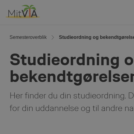
Skip
to
Main
Content
Semesteroverblik
Studieordning og bekendtgørels
Studieordning 
bekendtgørelse
Her finder du din studieordning. D
for din uddannelse og til andre na