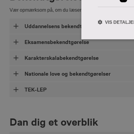
Vær opmærksom på, om du læser i den gældende lov eller
VIS DETALJ
Uddannelsens bekendtgørelse
Eksamensbekendtgørelse
Karakterskalabekendtgørelse
Nationale love og bekendtgørelser
TEK-LEP
Dan dig et overblik