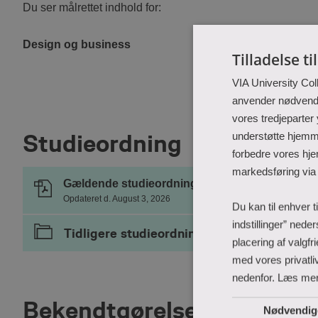
Du ser målrettet indhold for:
Design og business
Tilladelse ti
VIA University Col
anvender nødvendig
vores tredjeparter
Studieordning
understøtte hjemme
forbedre vores hje
markedsføring via
Gældende studieordning
Opdateret d. August 3, 2026
Du kan til enhver t
indstillinger” nede
Tidligere studieordninger
placering af valgf
med vores privatliv
nedenfor.
Læs me
Bekendtgørelser og love
Nødvendig