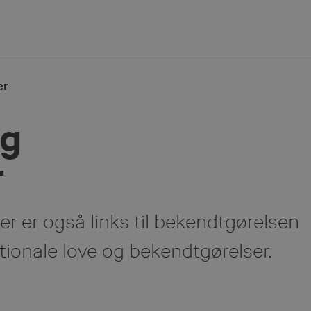
er
og
r
er er også links til bekendtgørelsen
tionale love og bekendtgørelser.