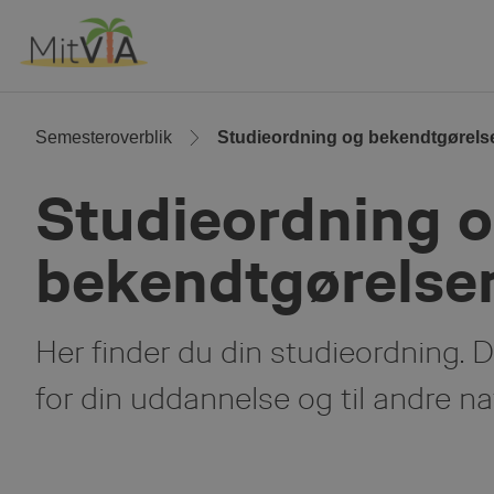
Skip
to
Main
Content
Semesteroverblik
Studieordning og bekendtgørels
Studieordning 
bekendtgørelse
Her finder du din studieordning. D
for din uddannelse og til andre na