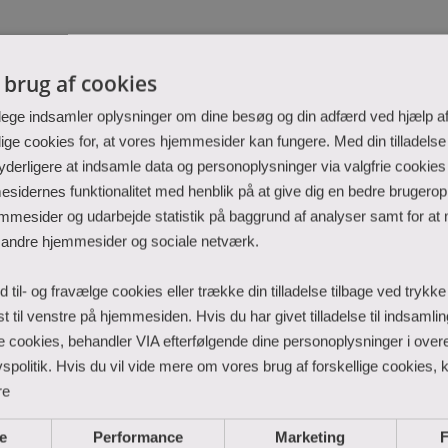
Herning
A
l brug af cookies
lege indsamler oplysninger om dine besøg og din adfærd ved hjælp af
e cookies for, at vores hjemmesider kan fungere. Med din tilladelse
 yderligere at indsamle data og personoplysninger via valgfrie cookies 
sidernes funktionalitet med henblik på at give dig en bedre brugeropl
mmesider og udarbejde statistik på baggrund af analyser samt for at 
 andre hjemmesider og sociale netværk.
id til- og fravælge cookies eller trække din tilladelse tilbage ved trykk
rst til venstre på hjemmesiden. Hvis du har givet tilladelse til indsamli
rie cookies, behandler VIA efterfølgende dine personoplysninger i ov
spolitik. Hvis du vil vide mere om vores brug af forskellige cookies, kl
re
e
Performance
Marketing
F