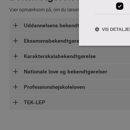
Vær opmærksom på, om du læser i den gældende lov eller
Uddannelsens bekendtgørelse
VIS DETALJ
Eksamensbekendtgørelse
Karakterskalabekendtgørelse
Nationale love og bekendtgørelser
Professionshøjskoleloven
TEK-LEP