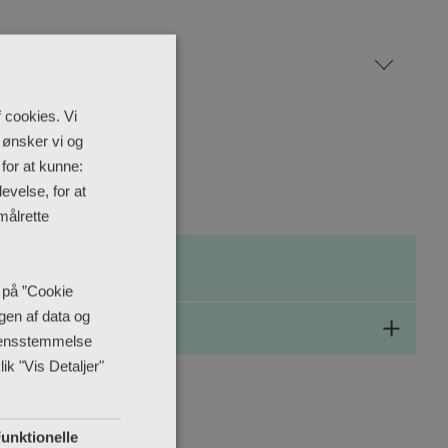
lle semestre
 cookies. Vi
 ønsker vi og
for at kunne:
evelse, for at
målrette
e på ”Cookie
ngen af data og
erensstemmelse
ik "Vis Detaljer"
unktionelle