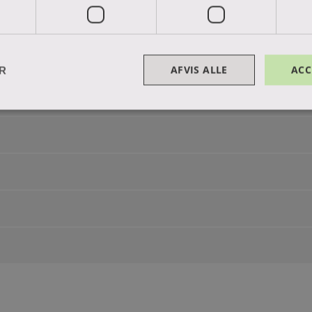
 bekendtgørelse.
AFVIS ALLE
ACC
ER