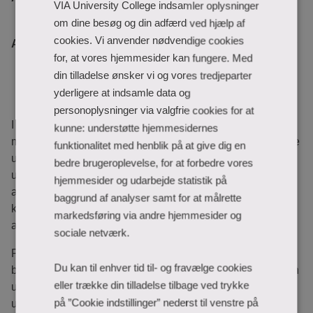
VIA University College indsamler oplysninger
om dine besøg og din adfærd ved hjælp af
cookies. Vi anvender nødvendige cookies
Alle semestre
for, at vores hjemmesider kan fungere. Med
din tilladelse ønsker vi og vores tredjeparter
yderligere at indsamle data og
personoplysninger via valgfrie cookies for at
​​​​​​​​​I VIA handler kvalitet om at tilbyde studerende den bedst
kunne: understøtte hjemmesidernes
mulige uddannelse. Derfor bliver der gennemført en række
funktionalitet med henblik på at give dig en
undersøgelser, der følger op på, om kvaliteten på din
bedre brugeroplevelse, for at forbedre vores
uddannelse er i orden. Det drejer sig fx om undersøgelse
hjemmesider og udarbejde statistik på
af studiemiljøet, evaluering af undervisningen og
baggrund af analyser samt for at målrette
kontakten til færdiguddannede, som kan fortælle om det
markedsføring via andre hjemmesider og
arbejdsliv, du er ved at forberede dig til.
sociale netværk.
​​​​På siden her finder du uddannelsens procedurer, der
Du kan til enhver tid til- og fravælge cookies
beskriver, hvordan kvalitetsarbejdet bliver håndteret på din
eller trække din tilladelse tilbage ved trykke
uddannelse. Du kan også se uddannelsens strategiske
på ”Cookie indstillinger” nederst til venstre på
udviklingsplan.