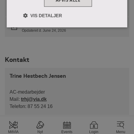
AFVIS ALLE
Studieundersøgelse og UMV 2025
Opdateret d. February 9, 2026
VIS DETALJER
UMV Handleplan 2026-2027
Opdateret d. June 24, 2026
Kontakt
Trine Hestbech Jensen
AC-medarbejder
Mail:
trhj@via.dk
Telefon: 87 55 24 16
MitVIA
Nyt
Events
Login
Menu