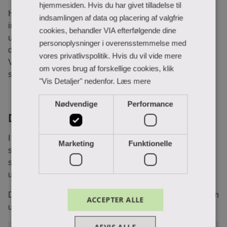
hjemmesiden. Hvis du har givet tilladelse til
Her kan du få et indblik i, hvad uddannelsen arbejder hen
indsamlingen af data og placering af valgfrie
imod i den kommende tid, bl.a. baseret på de input,
cookies, behandler VIA efterfølgende dine
uddannelsen indhenter gennem kontakt til studerende,
personoplysninger i overensstemmelse med
dimittender og aftagere. Alt sammen for at sikre, at du som
vores privatlivspolitik. Hvis du vil vide mere
VIA-studerende får de faglige og personlige kompetencer,
om vores brug af forskellige cookies, klik
som arbejdsmarkedet efterspørger.
"Vis Detaljer" nedenfor.
Læs mere
Nødvendige
Performance
Danmarks studieundersøgelse
I VIA gennemfører vi hvert andet år en stor
Marketing
Funktionelle
studieundersøgelse blandt studerende. Med afsæt i
studieundersøgelsen beslutter studerende sammen med
undervisere og ledelsen, hvor der skal sættes ind.
Du finder den seneste resultatrapport og handleplan for din
ACCEPTER ALLE
uddannelse her.