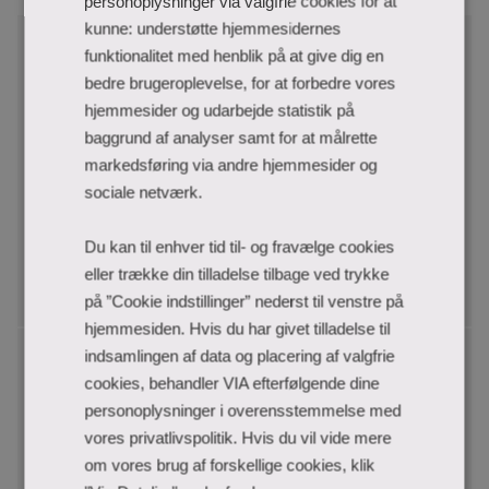
personoplysninger via valgfrie cookies for at
kunne: understøtte hjemmesidernes
Jeg er studerende på en af VIAs uddannelser
funktionalitet med henblik på at give dig en
bedre brugeroplevelse, for at forbedre vores
Professionsbacheloruddannelser
hjemmesider og udarbejde statistik på
Erhvervsuddannelser
baggrund af analyser samt for at målrette
Erhvervsakademiuddannelser
markedsføring via andre hjemmesider og
Professionsmasteruddannelser
sociale netværk.
Adgangskursus til ingeniøruddannelserne
Forberedelseskurser (FIF)
Du kan til enhver tid til- og fravælge cookies
eller trække din tilladelse tilbage ved trykke
Få adgang som studerende
på ”Cookie indstillinger” nederst til venstre på
hjemmesiden. Hvis du har givet tilladelse til
Jeg er studerende på en af VIAs
indsamlingen af data og placering af valgfrie
efteruddannelser
cookies, behandler VIA efterfølgende dine
personoplysninger i overensstemmelse med
vores privatlivspolitik. Hvis du vil vide mere
Diplomuddannelser
om vores brug af forskellige cookies, klik
Akademiuddannelser