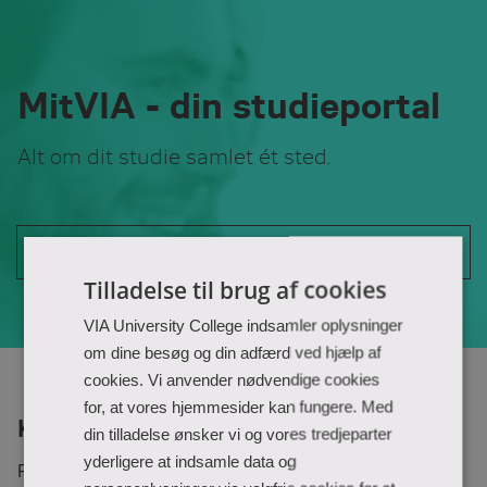
Skip
to
Main
Content
MitVIA - din studieportal
Alt om dit studie samlet ét sted.
Log ind
Tilladelse til brug af cookies
VIA University College indsamler oplysninger
om dine besøg og din adfærd ved hjælp af
cookies. Vi anvender nødvendige cookies
for, at vores hjemmesider kan fungere. Med
Kan du ikke logge ind?
din tilladelse ønsker vi og vores tredjeparter
yderligere at indsamle data og
Fortæl os hvem du er, så vi kan hjælpe dig videre.